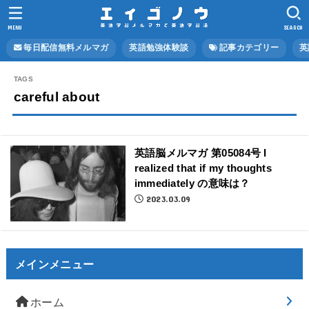
MENU
SEARCH
毎日配信無料メルマガ
英語勉強体験談
記事カテゴリー
英
careful about
英語脳メルマガ 第05084号 I
realized that if my thoughts
immediately の意味は？
2023.03.09
メインメニュー
ホーム