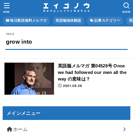
MENU
SEARCH
毎日配信無料メルマガ
英語勉強体験談
記事カテゴリー
英
grow into
英語脳メルマガ 第04526号 Once
we had followed our men all the
way の意味は？
2021.08.28
メインメニュー
ホーム