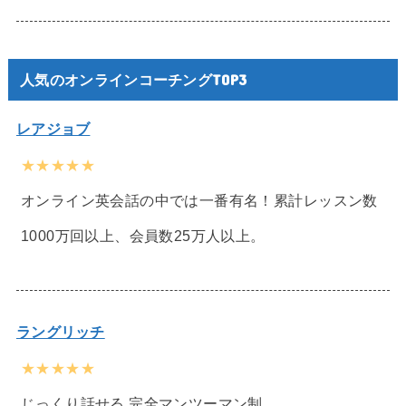
人気のオンラインコーチングTOP3
レアジョブ
★★★★★
オンライン英会話の中では一番有名！累計レッスン数
1000万回以上、会員数25万人以上。
ラングリッチ
★★★★★
じっくり話せる 完全マンツーマン制