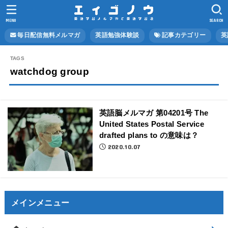
MENU
SEARCH
毎日配信無料メルマガ
英語勉強体験談
記事カテゴリー
英
watchdog group
英語脳メルマガ 第04201号 The
United States Postal Service
drafted plans to の意味は？
2020.10.07
メインメニュー