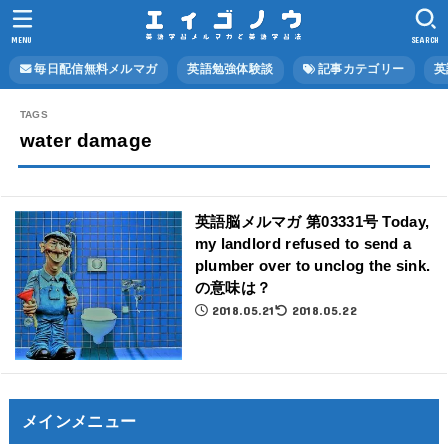
MENU
SEARCH
毎日配信無料メルマガ
英語勉強体験談
記事カテゴリー
英
water damage
英語脳メルマガ 第03331号 Today,
my landlord refused to send a
plumber over to unclog the sink.
の意味は？
2018.05.21
2018.05.22
メインメニュー