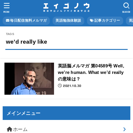
MENU
SEARCH
毎日配信無料メルマガ
英語勉強体験談
記事カテゴリー
英
we’d really like
英語脳メルマガ 第04589号 Well,
we’re human. What we’d really
の意味は？
2021.10.30
メインメニュー
ホーム