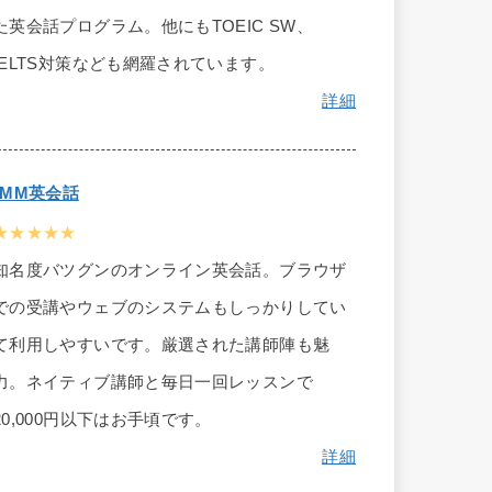
た英会話プログラム。他にもTOEIC SW、
IELTS対策なども網羅されています。
詳細
DMM英会話
★★★★★
知名度バツグンのオンライン英会話。ブラウザ
での受講やウェブのシステムもしっかりしてい
て利用しやすいです。厳選された講師陣も魅
力。ネイティブ講師と毎日一回レッスンで
20,000円以下はお手頃です。
詳細