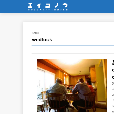
wedlock
2
「
s
H