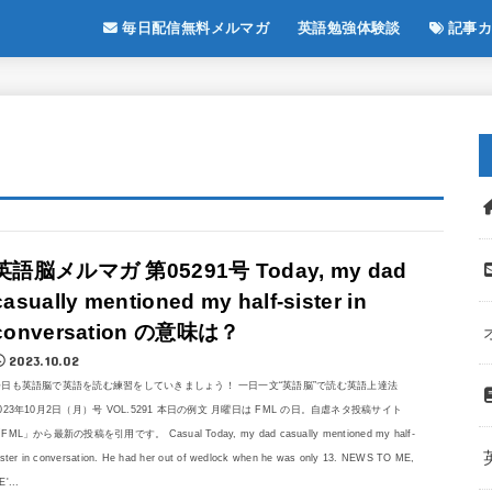
毎日配信無料メルマガ
英語勉強体験談
記事カ
英語脳メルマガ 第05291号 Today, my dad
casually mentioned my half-sister in
conversation の意味は？
2023.10.02
今日も英語脳で英語を読む練習をしていきましょう！ 一日一文“英語脳”で読む英語上達法
023年10月2日（月）号 VOL.5291 本日の例文 月曜日は FML の日。自虐ネタ投稿サイト
FML」から最新の投稿を引用です。 Casual Today, my dad casually mentioned my half-
ister in conversation. He had her out of wedlock when he was only 13. NEWS TO ME,
E'...