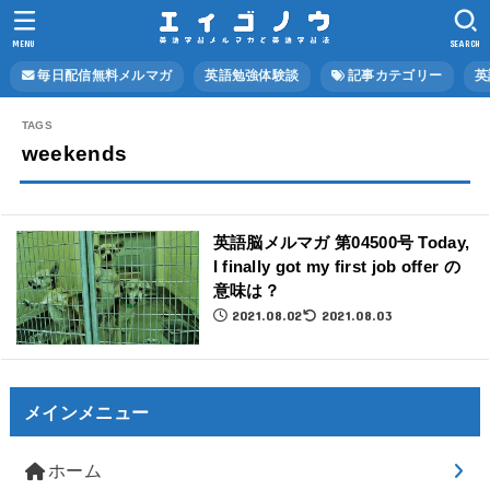
MENU
SEARCH
毎日配信無料メルマガ
英語勉強体験談
記事カテゴリー
英
weekends
英語脳メルマガ 第04500号 Today,
I finally got my first job offer の
意味は？
2021.08.02
2021.08.03
メインメニュー
ホーム