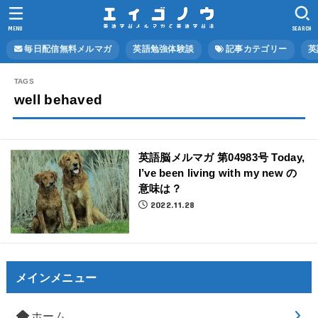
MENU
SEARCH
毎日配信無料メルマガ
英語勉強体験談
記事カテゴリー
英
well behaved
英語脳メルマガ 第04983号 Today,
I’ve been living with my new の
意味は？
2022.11.28
メインメニュー
ホーム