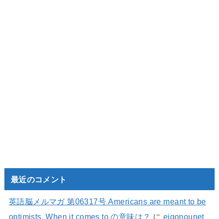
最近のコメント
英語脳メルマガ 第06317号 Americans are meant to be
optimists. When it comes to の意味は？
に
eigonounet