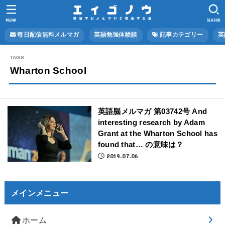
MENU
SEARCH
毎日配信無料メルマガ
英語勉強体験談
記事カテゴリー
英
Wharton School
英語脳メルマガ 第03742号 And
interesting research by Adam
Grant at the Wharton School has
found that… の意味は？
2019.07.06
メインメニュー
ホーム