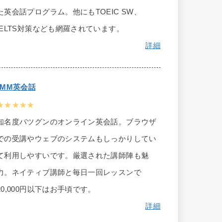
た英会話プログラム。他にもTOEIC SW、
IELTS対策なども網羅されています。
詳細
DMM英会話
★★★★★
知名度バツグンのオンライン英会話。ブラウザ
での受講やウェブのシステムもしっかりしてい
て利用しやすいです。厳選された講師陣も魅
力。ネイティブ講師と毎日一回レッスンで
20,000円以下はお手頃です。
詳細