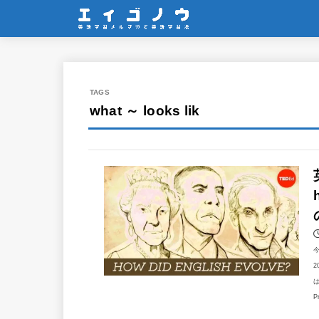
what ～ looks lik
2
は
P