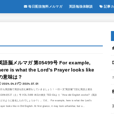
毎日配信無料メルマガ
英語勉強体験談
記事カ
英語脳メルマガ 第05499号 For example,
here is what the Lord’s Prayer looks like
の意味は？
2024.04.27
2024.07.01
今日も英語脳で英語を読む練習をしていきましょう！ 一日一文“英語脳”で読む英語上達法
024年4月27（土）号 VOL.5499 本日の例文 TED-Edより「How did English evolve?（英語
どのように進化したのでしょうか？）」です。 For example, here is what the Lord's
rayer looks like in Old English. At first glance, it may look unfamiliar, but u...