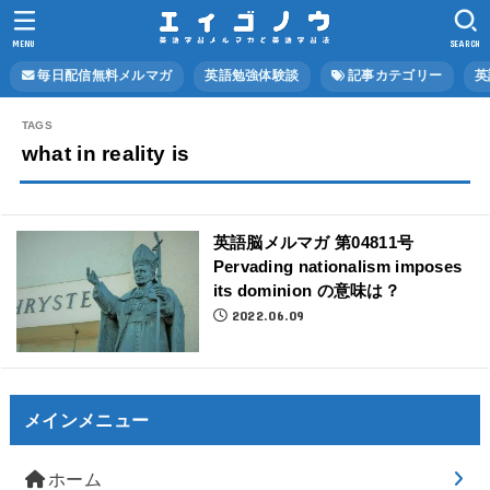
MENU
SEARCH
毎日配信無料メルマガ
英語勉強体験談
記事カテゴリー
英
what in reality is
英語脳メルマガ 第04811号
Pervading nationalism imposes
its dominion の意味は？
2022.06.09
メインメニュー
ホーム