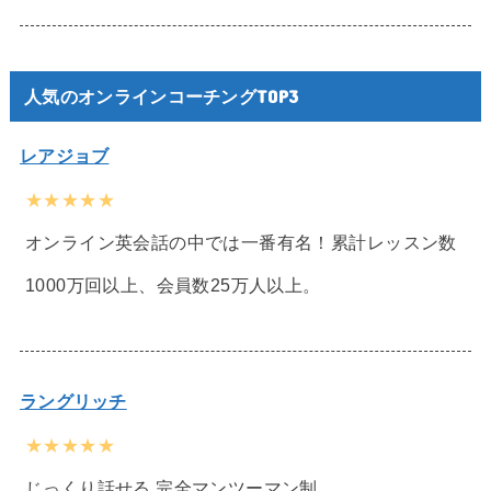
人気のオンラインコーチングTOP3
レアジョブ
★★★★★
オンライン英会話の中では一番有名！累計レッスン数
1000万回以上、会員数25万人以上。
ラングリッチ
★★★★★
じっくり話せる 完全マンツーマン制