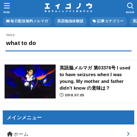
MENU
SEARCH
毎日配信無料メルマガ
英語勉強体験談
記事カテゴリー
英
what to do
英語脳メルマガ 第03376号 I used
to have seizures when I was
young. My mother and father
didn’t know の意味は？
2018.07.05
メインメニュー
ホーム