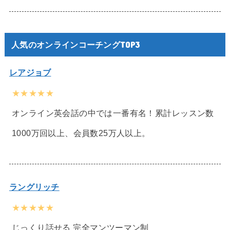
人気のオンラインコーチングTOP3
レアジョブ
★★★★★
オンライン英会話の中では一番有名！累計レッスン数
1000万回以上、会員数25万人以上。
ラングリッチ
★★★★★
じっくり話せる 完全マンツーマン制