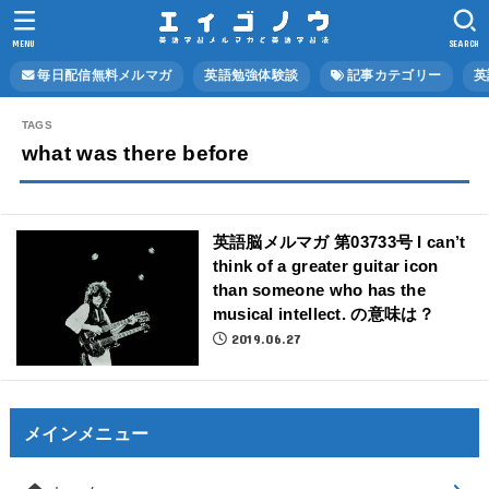
MENU
SEARCH
毎日配信無料メルマガ
英語勉強体験談
記事カテゴリー
英
what was there before
英語脳メルマガ 第03733号 I can’t
think of a greater guitar icon
than someone who has the
musical intellect. の意味は？
2019.06.27
メインメニュー