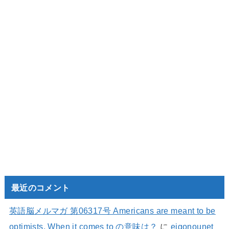
最近のコメント
英語脳メルマガ 第06317号 Americans are meant to be
optimists. When it comes to の意味は？
に
eigonounet