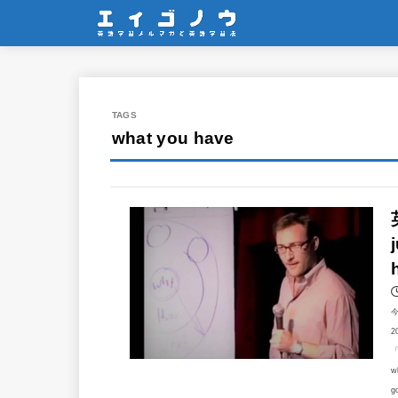
what you have
2
「
w
g