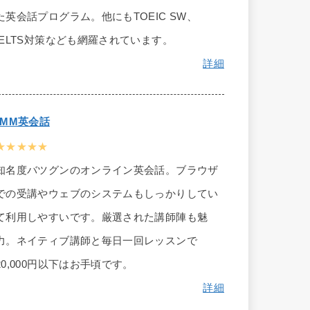
た英会話プログラム。他にもTOEIC SW、
IELTS対策なども網羅されています。
詳細
DMM英会話
★★★★★
知名度バツグンのオンライン英会話。ブラウザ
での受講やウェブのシステムもしっかりしてい
て利用しやすいです。厳選された講師陣も魅
力。ネイティブ講師と毎日一回レッスンで
20,000円以下はお手頃です。
詳細