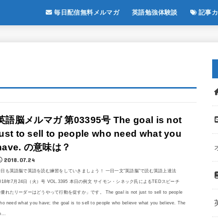
毎日配信無料メルマガ
英語勉強体験談
記事カ
英語脳メルマガ 第03395号 The goal is not
just to sell to people who need what you
have. の意味は？
2018.07.24
今日も英語脳で英語を読む練習をしていきましょう！ 一日一文“英語脳”で読む英語上達法
018年7月24日（火）号 VOL.3395 本日の例文 サイモン・シネック氏によるTEDスピーチ
優れたリーダーはどうやって行動を促すか」です。 The goal is not just to sell to people
ho need what you have; the goal is to sell to people who believe what you believe. The
o...