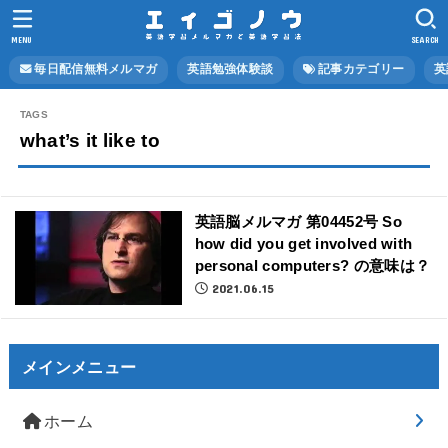
MENU
SEARCH
毎日配信無料メルマガ
英語勉強体験談
記事カテゴリー
英
what’s it like to
英語脳メルマガ 第04452号 So
how did you get involved with
personal computers? の意味は？
2021.06.15
メインメニュー
ホーム