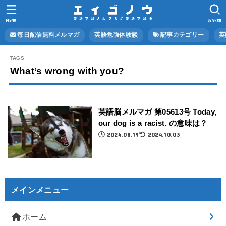
MENU
SEARCH
毎日配信無料メルマガ
英語勉強体験談
記事カテゴリー
英
What’s wrong with you?
英語脳メルマガ 第05613号 Today,
our dog is a racist. の意味は？
2024.08.19
2024.10.03
メインメニュー
ホーム