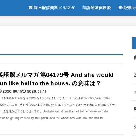
毎日配信無料メルマガ
英語勉強体験談
記事カ
英語脳メルマガ 第04179号 And she would
run like hell to the house. の意味は？
2020.09.15
2020.09.16
今日も英語脳で英語を読む練習をしていきましょう！ 一日一文“英語脳”で読む英語上達法
020年9月15日（火）号 VOL.4179 本日の例文 エリザベス・ギルバート氏によるTEDスピー
「創造性をはぐくむには」です。 And she would run like hell to the house and she
ould be getting chased by this poem, and the whole deal was that she had to ...