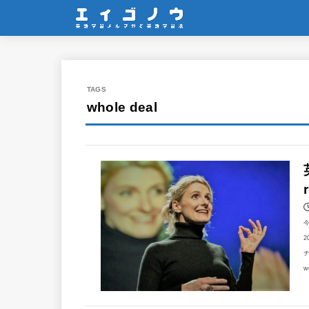
whole deal
2
チ
w