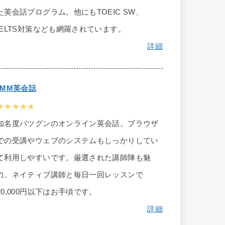
た英会話プログラム。他にもTOEIC SW、
IELTS対策なども網羅されています。
詳細
DMM英会話
★★★★★
知名度バツグンのオンライン英会話。ブラウザ
での受講やウェブのシステムもしっかりしてい
て利用しやすいです。厳選された講師陣も魅
力。ネイティブ講師と毎日一回レッスンで
20,000円以下はお手頃です。
詳細