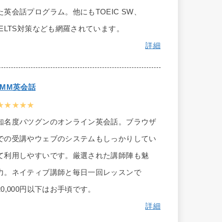
た英会話プログラム。他にもTOEIC SW、
IELTS対策なども網羅されています。
詳細
DMM英会話
★★★★★
知名度バツグンのオンライン英会話。ブラウザ
での受講やウェブのシステムもしっかりしてい
て利用しやすいです。厳選された講師陣も魅
力。ネイティブ講師と毎日一回レッスンで
20,000円以下はお手頃です。
詳細