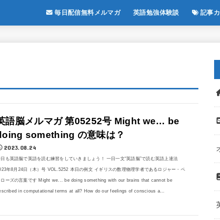
毎日配信無料メルマガ
英語勉強体験談
記事カ
英語脳メルマガ 第05252号 Might we… be
doing something の意味は？
2023.08.24
今日も英語脳で英語を読む練習をしていきましょう！ 一日一文“英語脳”で読む英語上達法
023年8月24日（木）号 VOL.5252 本日の例文 イギリスの数理物理学者であるロジャー・ペ
ローズの言葉です Might we... be doing something with our brains that cannot be
escribed in computational terms at all? How do our feelings of conscious a...