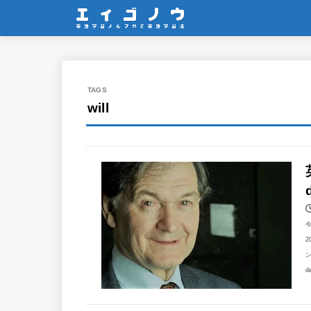
will
2
ン
d