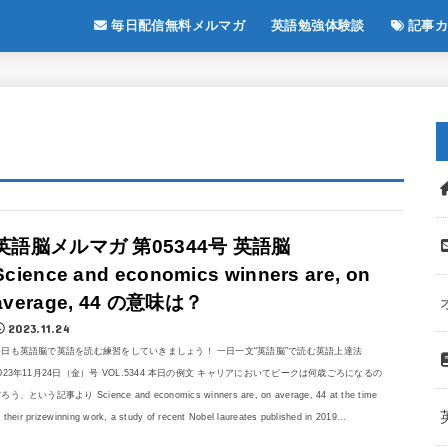
毎日配信無料メルマガ
英語勉強体験談
記事カ
英語脳メルマガ 第05344号 英語脳
Science and economics winners are, on
average, 44 の意味は？
2023.11.24
今日も英語脳で英語を読む練習をしていきましょう！ 一日一文“英語脳”で読む英語上達法
023年11月24日（金）号 VOL.5344 本日の例文 キャリアにおいてピークは何歳ごろになるの
ろう、という記事より Science and economics winners are, on average, 44 at the time
f their prizewinning work, a study of recent Nobel laureates published in 2019...