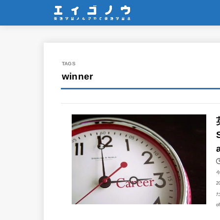
winner
2
だ
o