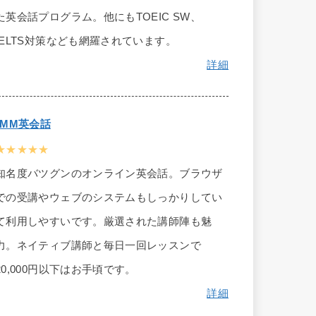
た英会話プログラム。他にもTOEIC SW、
IELTS対策なども網羅されています。
詳細
DMM英会話
★★★★★
知名度バツグンのオンライン英会話。ブラウザ
での受講やウェブのシステムもしっかりしてい
て利用しやすいです。厳選された講師陣も魅
力。ネイティブ講師と毎日一回レッスンで
20,000円以下はお手頃です。
詳細