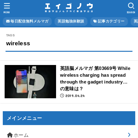
MENU
SEARCH
毎日配信無料メルマガ
英語勉強体験談
記事カテゴリー
英
wireless
英語脳メルマガ 第03669号 While
wireless charging has spread
through the gadget industry…
の意味は？
2019.04.24
メインメニュー
ホーム