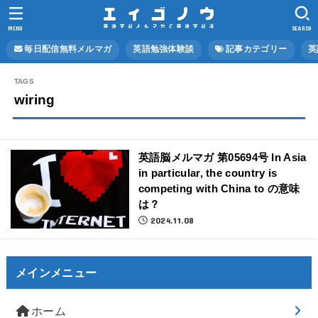
MENU
SEARCH
毎日配信無料メルマガ
英語勉強体験談
記事カテゴリー
英
wiring
英語脳メルマガ 第05694号 In Asia
in particular, the country is
competing with China to の意味
は？
2024.11.08
メインメニュー
ホーム