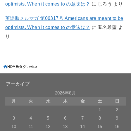
optimists. When it comes to の意味は？
に
じろう
より
英語脳メルマガ 第06317号 Americans are meant to be
optimists. When it comes to の意味は？
に
匿名希望
よ
り
HOME
タグ : wise
アーカイブ
2026年8月
月
火
水
木
金
土
日
1
2
3
4
5
6
7
8
9
10
11
12
13
14
15
16