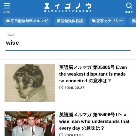
MENU
SEARCH
毎日配信無料メルマガ
英語勉強体験談
記事カテゴリー
英
wise
英語脳メルマガ 第05805号 Even
the weakest disputant is made
so conceited の意味は？
2025.02.27
英語脳メルマガ 第05406号 It’s a
wise man who understands that
every day の意味は？
2024.01.25