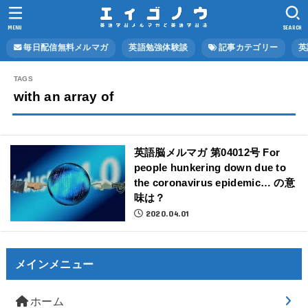
MENU
SEARCH
毎日配信無料メルマガ
英語勉強体験談
記事カテゴリー
英
with an array of
英語脳メルマガ 第04012号 For
people hunkering down due to
the coronavirus epidemic… の意
味は？
2020.04.01
メインメニュー
ホーム