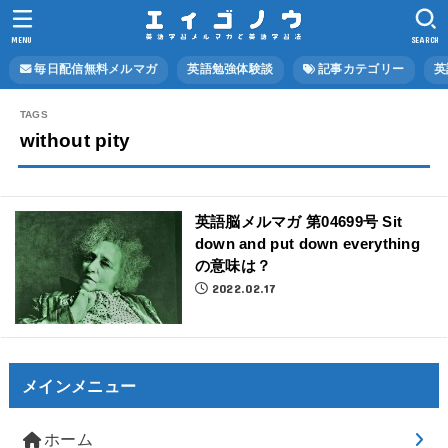
MENU
SEARCH
毎日配信無料メルマガ
英語勉強体験談
記事カテゴリー
英
without pity
英語脳メルマガ 第04699号 Sit
down and put down everything
の意味は？
2022.02.17
メインメニュー
ホーム