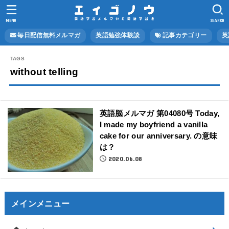
MENU
SEARCH
毎日配信無料メルマガ
英語勉強体験談
記事カテゴリー
英
without telling
英語脳メルマガ 第04080号 Today,
I made my boyfriend a vanilla
cake for our anniversary. の意味
は？
2020.06.08
メインメニュー