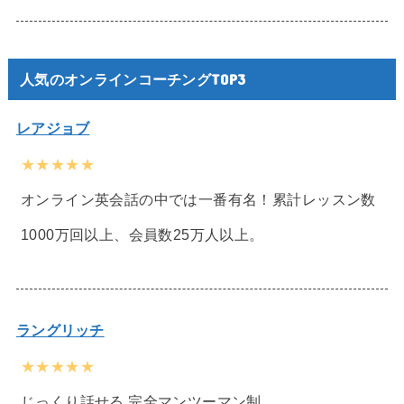
人気のオンラインコーチングTOP3
レアジョブ
★★★★★
オンライン英会話の中では一番有名！累計レッスン数
1000万回以上、会員数25万人以上。
ラングリッチ
★★★★★
じっくり話せる 完全マンツーマン制