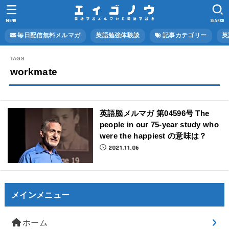
MENU
SEARCH
毎日配信無料メルマガ
英語勉強体験談
記事カテゴリー
英
workmate
英語脳メルマガ 第04596号 The
people in our 75-year study who
were the happiest の意味は？
2021.11.06
メインメニュー
ホーム