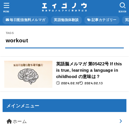
MENU
SEARCH
毎日配信無料メルマガ
英語勉強体験談
記事カテゴリー
英
workout
英語脳メルマガ 第05422号 If this
is true, learning a language in
childhood の意味は？
2024.02.10
2024.02.13
メインメニュー
ホーム