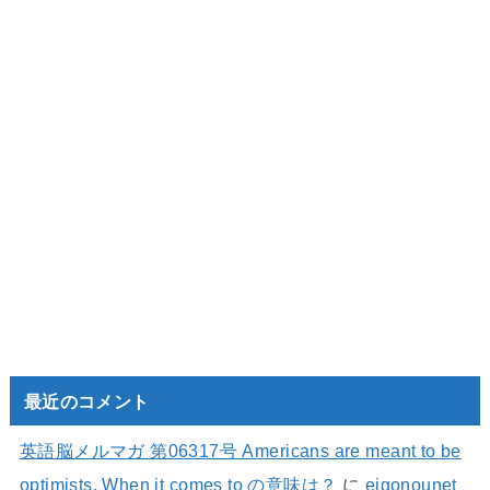
最近のコメント
英語脳メルマガ 第06317号 Americans are meant to be
optimists. When it comes to の意味は？
に
eigonounet