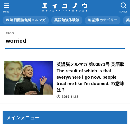
MENU
SEARCH
毎日配信無料メルマガ
英語勉強体験談
記事カテゴリー
英
worried
英語脳メルマガ 第03871号 英語脳
The result of which is that
everywhere I go now, people
treat me like I’m doomed. の意味
は？
2019.11.12
メインメニュー