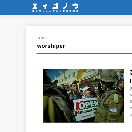
worshiper
2
突
c