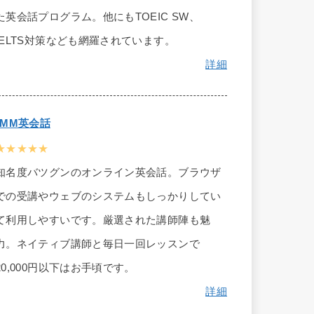
た英会話プログラム。他にもTOEIC SW、
IELTS対策なども網羅されています。
詳細
DMM英会話
★★★★★
知名度バツグンのオンライン英会話。ブラウザ
での受講やウェブのシステムもしっかりしてい
て利用しやすいです。厳選された講師陣も魅
力。ネイティブ講師と毎日一回レッスンで
20,000円以下はお手頃です。
詳細