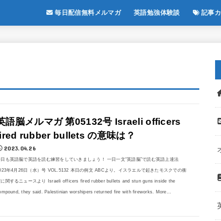
毎日配信無料メルマガ
英語勉強体験談
記事カ
英語脳メルマガ 第05132号 Israeli officers
fired rubber bullets の意味は？
2023.04.26
今日も英語脳で英語を読む練習をしていきましょう！ 一日一文“英語脳”で読む英語上達法
023年4月26日（水）号 VOL.5132 本日の例文 ABCより。イスラエルで起きたモスクでの衝
に関するニュースより Israeli officers fired rubber bullets and stun guns inside the
ompound, they said. Palestinian worshipers returned fire with fireworks. More...