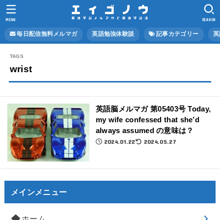
MENU
SEARCH
毎日配信無料メルマガ
英語勉強体験談
記事カテゴリー
英
wrist
英語脳メルマガ 第05403号 Today,
my wife confessed that she’d
always assumed の意味は？
2024.01.22
2024.05.27
メインメニュー
ホーム