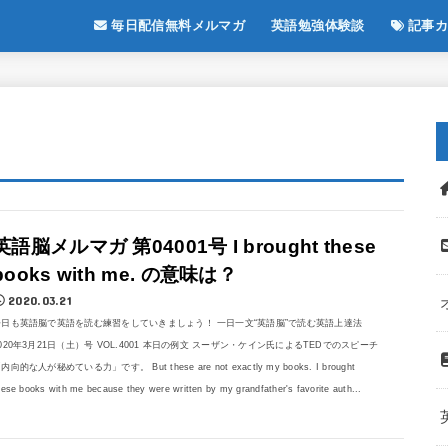
毎日配信無料メルマガ
英語勉強体験談
記事カ
英語脳メルマガ 第04001号 I brought these
books with me. の意味は？
2020.03.21
今日も英語脳で英語を読む練習をしていきましょう！ 一日一文“英語脳”で読む英語上達法
020年3月21日（土）号 VOL.4001 本日の例文 スーザン・ケイン氏によるTEDでのスピーチ
内向的な人が秘めている力」です。 But these are not exactly my books. I brought
hese books with me because they were written by my grandfather's favorite auth...