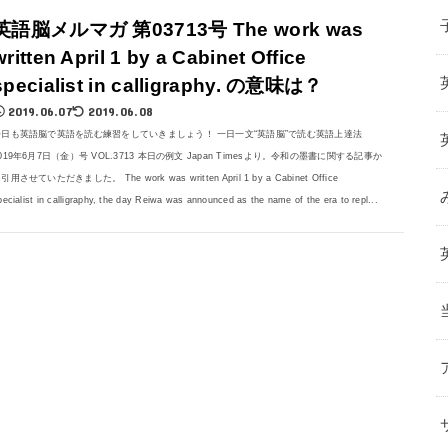
英語脳メルマガ 第03713号 The work was
written April 1 by a Cabinet Office
specialist in calligraphy. の意味は？
2019.06.07
2019.06.08
今日も英語脳で英語を読む練習をしていきましょう！ 一日一文“英語脳”で読む英語上達法
019年6月7日（金）号 VOL.3713 本日の例文 Japan Timesより。令和の墨書に関する記事か
引用させていただきました。 The work was written April 1 by a Cabinet Office
pecialist in calligraphy, the day Reiwa was announced as the name of the era to repl...