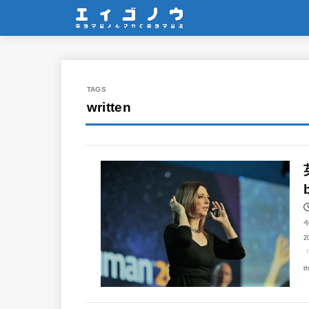
written
2
「
t