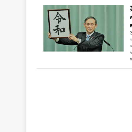
2
ら
s