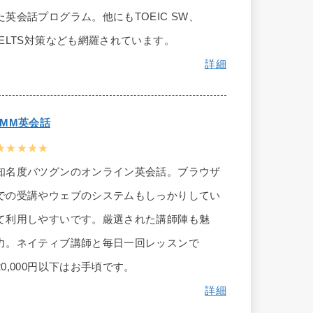
た英会話プログラム。他にもTOEIC SW、
IELTS対策なども網羅されています。
詳細
DMM英会話
★★★★★
知名度バツグンのオンライン英会話。ブラウザ
での受講やウェブのシステムもしっかりしてい
て利用しやすいです。厳選された講師陣も魅
力。ネイティブ講師と毎日一回レッスンで
20,000円以下はお手頃です。
詳細