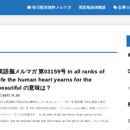
毎日配信無料メルマガ
英語勉強体験談
記事カ
英語脳メルマガ 第03159号 In all ranks of
life the human heart yearns for the
beautiful の意味は？
2017.11.30
今日も英語脳で英語を読む練習をしていきましょう！ 一日一文“英語脳”で読む英語上達法
017年11月30日（木）号 VOL.3159 本日の例文 「アンクルトムの小屋の」作者ハリエット・
ーチャー・ストウの言葉です。 In all ranks of life the human heart yearns for the
eautiful; and the beautiful things that God makes are his gift to all alike. こちらでも読...