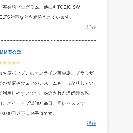
た英会話プログラム。他にもTOEIC SW、
IELTS対策なども網羅されています。
詳細
DMM英会話
★★★★★
知名度バツグンのオンライン英会話。ブラウザ
での受講やウェブのシステムもしっかりしてい
て利用しやすいです。厳選された講師陣も魅
力。ネイティブ講師と毎日一回レッスンで
20,000円以下はお手頃です。
詳細