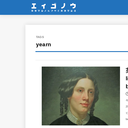
yearn
2
ビ
b