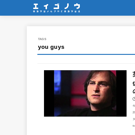
you guys
2
タ
s