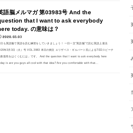
英語脳メルマガ 第03983号 And the
question that I want to ask everybody
here today. の意味は？
2020.03.03
今日も英語脳で英語を読む練習をしていきましょう！ 一日一文“英語脳”で読む英語上達法
020年3月3日（火）号 VOL.3983 本日の例文 エリザベス・ギルバート氏によるTEDスピーチ
創造性をはぐくむには」です。 And the question that I want to ask everybody here
oday is are you guys all cool with that idea? Are you comfortable with that...