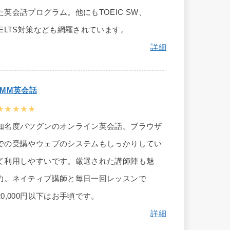
た英会話プログラム。他にもTOEIC SW、
IELTS対策なども網羅されています。
詳細
DMM英会話
★★★★★
知名度バツグンのオンライン英会話。ブラウザ
での受講やウェブのシステムもしっかりしてい
て利用しやすいです。厳選された講師陣も魅
力。ネイティブ講師と毎日一回レッスンで
20,000円以下はお手頃です。
詳細