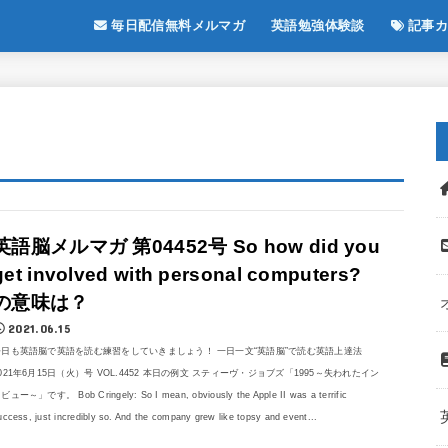
毎日配信無料メルマガ
英語勉強体験談
記事カ
英語脳メルマガ 第04452号 So how did you
get involved with personal computers?
の意味は？
2021.06.15
今日も英語脳で英語を読む練習をしていきましょう！ 一日一文“英語脳”で読む英語上達法
021年6月15日（火）号 VOL.4452 本日の例文 スティーヴ・ジョブズ「1995～失われたイン
ビュー～」です。 Bob Cringely: So I mean, obviously the Apple II was a terrific
uccess, just incredibly so. And the company grew like topsy and event...