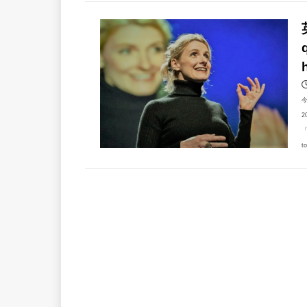
2
「
t