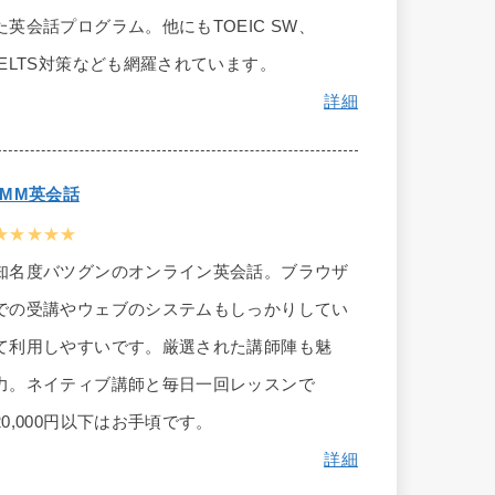
た英会話プログラム。他にもTOEIC SW、
IELTS対策なども網羅されています。
詳細
DMM英会話
★★★★★
知名度バツグンのオンライン英会話。ブラウザ
での受講やウェブのシステムもしっかりしてい
て利用しやすいです。厳選された講師陣も魅
力。ネイティブ講師と毎日一回レッスンで
20,000円以下はお手頃です。
詳細