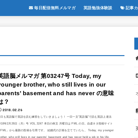
毎日配信無料メルマガ
英語勉強体験談
記事カ
英語脳メルマガ 第03247号 Today, my
younger brother, who still lives in our
parents’ basement and has never の意味
は？
2018.02.26
今日も英語脳で英語を読む練習をしていきましょう！ 一日一文“英語脳”で読む英語上達法
018年2月26日（月）号 VOL.3247 本日の例文 月曜日は FML の日。自虐ネタ投稿サイト
FML」から最新の投稿を引用です。 結婚式の計画を立てていたら。 Today, my younger
rother, who still lives in our parents' basement and has never held a job in his life,