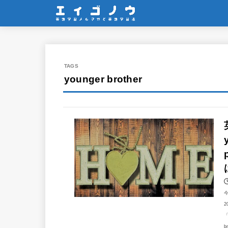
younger brother
2
「
b