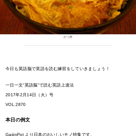
かつ丼
今日も英語脳で英語を読む練習をしていきましょう！
一日一文“英語脳”で読む英語上達法
2017年2月14日（火）号
VOL.2870
本日の例文
GaijinPot より日本のおいしいモノ特集です。