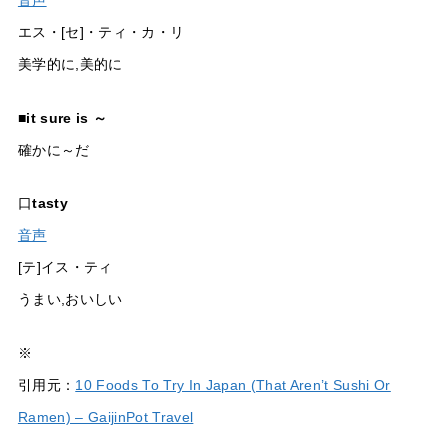
音声
エス・[セ]・ティ・カ・リ
美学的に,美的に
■
it sure is ～
確かに～だ
口
tasty
音声
[テ]イス・ティ
うまい,おいしい
※
引用元：
10 Foods To Try In Japan (That Aren’t Sushi Or
Ramen) – GaijinPot Travel