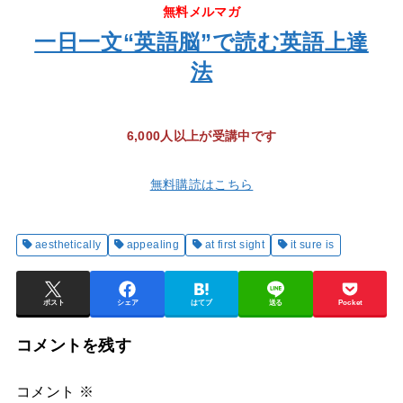
無料メルマガ
一日一文“英語脳”で読む英語上達
法
6,000人以上が受講中です
無料購読はこちら
aesthetically
appealing
at first sight
it sure is
ポスト
シェア
はてブ
送る
Pocket
コメントを残す
コメント
※