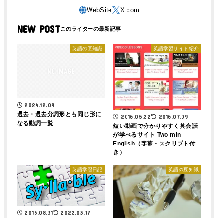
NEW POST
英語の豆知識
英語学習サイト紹介
2024.12.09
過去・過去分詞形とも同じ形に
2016.05.22
2016.07.09
なる動詞一覧
短い動画で分かりやすく英会話
が学べるサイト Two min
English（字幕・スクリプト付
き）
英語学習日記
英語の豆知識
2015.08.31
2022.03.17