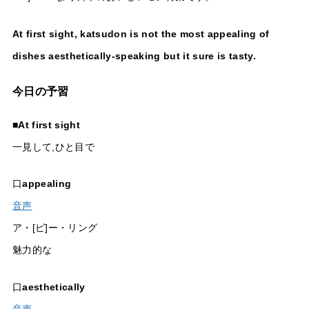
At first sight, katsudon is not the most appealing of
dishes aesthetically-speaking but it sure is tasty.
今日の予習
■
At first sight
一見して,ひと目で
口
appealing
音声
ア・[ピ]ー・リング
魅力的な
口
aesthetically