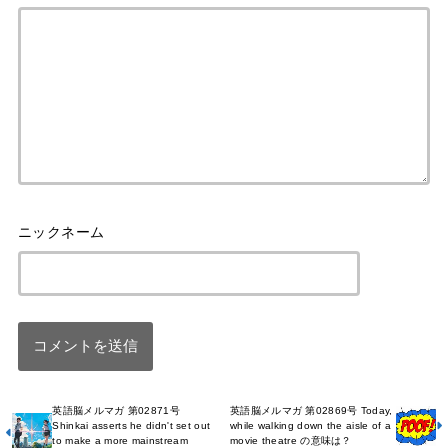
英語脳メルマガ 第02871号
英語脳メルマガ 第02869号 Today,
Shinkai asserts he didn't set out
while walking down the aisle of a
to make a more mainstream
movie theatre の意味は？