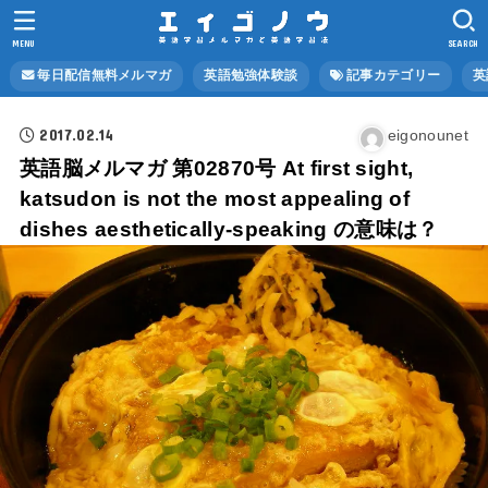
MENU
SEARCH
毎日配信無料メルマガ
英語勉強体験談
記事カテゴリー
英
2017.02.14
eigonounet
英語脳メルマガ 第02870号 At first sight,
katsudon is not the most appealing of
dishes aesthetically-speaking の意味は？