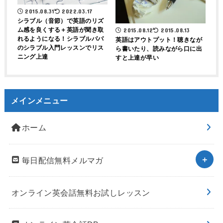
2015.08.31
2022.03.17
シラブル（音節）で英語のリズ
ム感を良くする＋英語が聞き取
2015.08.12
2015.08.13
れるようになる！シラブルパパ
英語はアウトプット！聴きなが
のシラブル入門レッスンでリス
ら書いたり、読みながら口に出
ニング上達
すと上達が早い
メインメニュー
ホーム
毎日配信無料メルマガ
オンライン英会話無料お試しレッスン