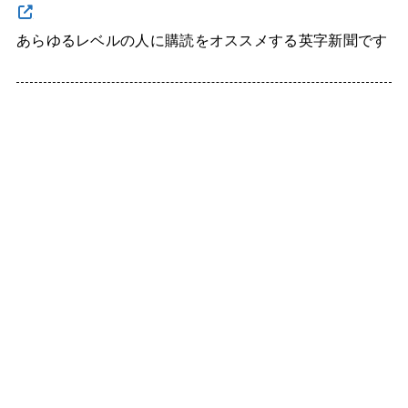
あらゆるレベルの人に購読をオススメする英字新聞です