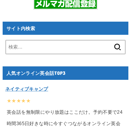
サイト内検索
検
索:
人気オンライン英会話TOP3
ネイティブキャンプ
★★★★★
英会話を無制限にやり放題はここだけ。予約不要で24
時間365日好きな時に今すぐつながるオンライン英会