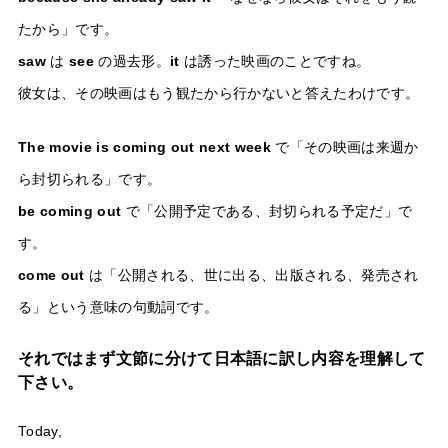
たから」です。
saw
は
see
の過去形。
it
は誘った映画のことですね。
彼女は、その映画はもう観たから行かないと答えたわけです。
The movie is coming out next week
で「その映画は来週か
ら封切られる」です。
be coming out
で「公開予定である、封切られる予定だ」で
す。
come out
は「公開される、世に出る、出版される、発売され
る」という意味の句動詞です。
それではまず文節に分けて日本語に訳し内容を理解して
下さい。
Today,