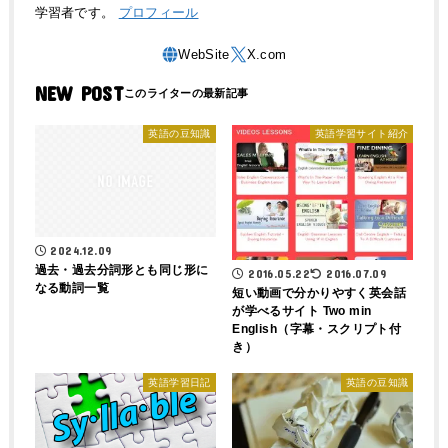
学習者です。
プロフィール
NEW POST
英語の豆知識
英語学習サイト紹介
2024.12.09
過去・過去分詞形とも同じ形に
2016.05.22
2016.07.09
なる動詞一覧
短い動画で分かりやすく英会話
が学べるサイト Two min
English（字幕・スクリプト付
き）
英語学習日記
英語の豆知識