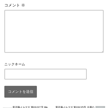
コメント
※
英語脳メルマガ 第03227号 We
英語脳メルマガ 第03225号 今週の