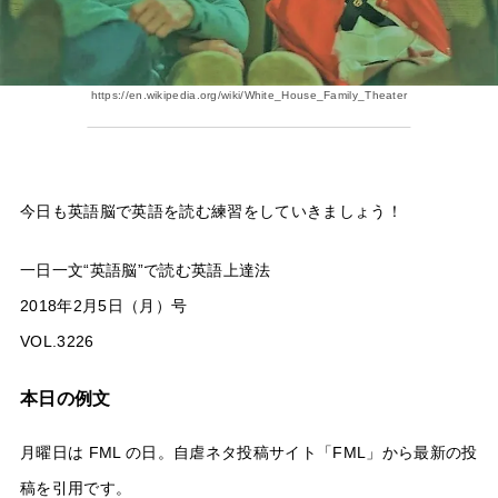
https://en.wikipedia.org/wiki/White_House_Family_Theater
今日も英語脳で英語を読む練習をしていきましょう！
一日一文“英語脳”で読む英語上達法
2018年2月5日（月）号
VOL.3226
本日の例文
月曜日は FML の日。自虐ネタ投稿サイト「FML」から最新の投
稿を引用です。