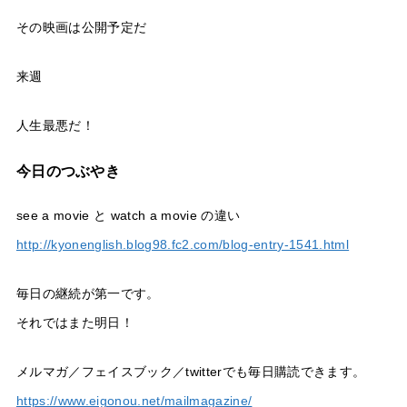
その映画は公開予定だ
来週
人生最悪だ！
今日のつぶやき
see a movie と watch a movie の違い
http://kyonenglish.blog98.fc2.com/blog-entry-1541.html
毎日の継続が第一です。
それではまた明日！
メルマガ／フェイスブック／twitterでも毎日購読できます。
https://www.eigonou.net/mailmagazine/