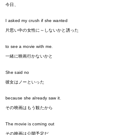
今日、
I asked my crush if she wanted
片思い中の女性に～しないかと誘った
to see a movie with me.
一緒に映画行かないかと
She said no
彼女はノーといった
because she already saw it.
その映画はもう観たから
The movie is coming out
その映画は公開予定だ