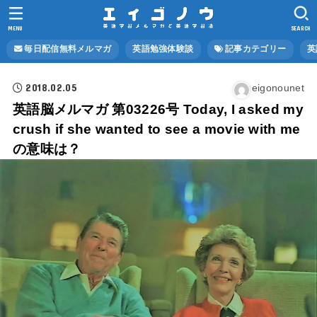
MENU
SEARCH
毎日配信無料メルマガ
英語勉強体験談
記事カテゴリー
英
2018.02.05
eigonounet
英語脳メルマガ 第03226号 Today, I asked my
crush if she wanted to see a movie with me
の意味は？