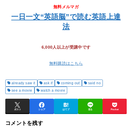
無料メルマガ
一日一文“英語脳”で読む英語上達
法
6,000人以上が受講中です
無料購読はこちら
already saw it
ask if
coming out
said no
see a movie
watch a movie
ポスト
シェア
はてブ
送る
Pocket
コメントを残す