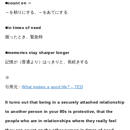
■
count on ～
～を頼りにする、～をあてにする
■
in times of need
困ったとき、緊急時
■
memories stay sharper longer
記憶が（普通より）はっきりと、長続きする
※
引用元：
What makes a good life? – TED
It turns out that being in a securely attached relationship
to another person in your 80s is protective, that the
people who are in relationships where they really feel