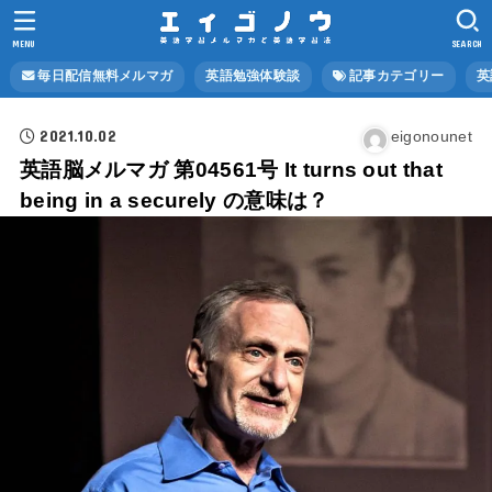
MENU
SEARCH
毎日配信無料メルマガ
英語勉強体験談
記事カテゴリー
英
2021.10.02
eigonounet
英語脳メルマガ 第04561号 It turns out that
being in a securely の意味は？