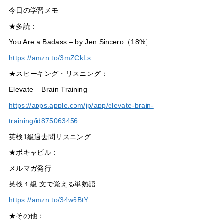
今日の学習メモ
★多読：
You Are a Badass – by Jen Sincero（18%）
https://amzn.to/3mZCkLs
★スピーキング・リスニング：
Elevate – Brain Training
https://apps.apple.com/jp/app/elevate-brain-
training/id875063456
英検1級過去問リスニング
★ボキャビル：
メルマガ発行
英検１級 文で覚える単熟語
https://amzn.to/34w6BtY
★その他：