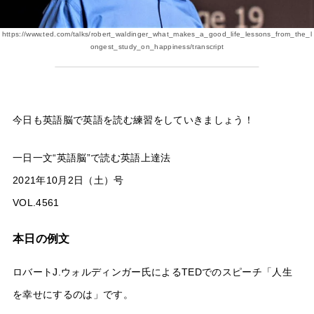
https://www.ted.com/talks/robert_waldinger_what_makes_a_good_life_lessons_from_the_l
ongest_study_on_happiness/transcript
今日も英語脳で英語を読む練習をしていきましょう！
一日一文“英語脳”で読む英語上達法
2021年10月2日（土）号
VOL.4561
本日の例文
ロバートJ.ウォルディンガー氏によるTEDでのスピーチ「人生
を幸せにするのは」です。