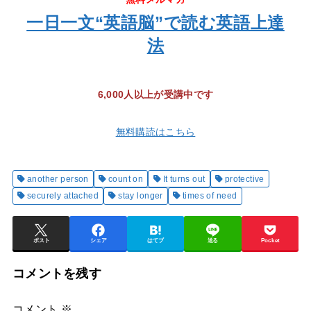
一日一文“英語脳”で読む英語上達
法
6,000人以上が受講中です
無料購読はこちら
another person
count on
It turns out
protective
securely attached
stay longer
times of need
ポスト
シェア
はてブ
送る
Pocket
コメントを残す
コメント
※