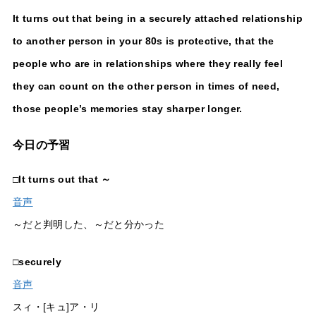
It turns out that being in a securely attached relationship
to another person in your 80s is protective, that the
people who are in relationships where they really feel
they can count on the other person in times of need,
those people’s memories stay sharper longer.
今日の予習
□
It turns out that ～
音声
～だと判明した、～だと分かった
□
securely
音声
スィ・[キュ]ア・リ