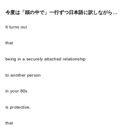
今度は「頭の中で」一行ずつ日本語に訳しながら…
It turns out
that
being in a securely attached relationship
to another person
in your 80s
is protective,
that