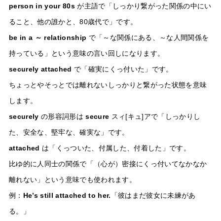
person in your 80s
が主語で「しっかり繋がった関係の中にい
ること、他の誰かと、80歳代で」です。
be in a ～ relationship
で「～な関係にある、～な人間関係を
持っている」という意味の言い回しになります。
securely attached
で「確実にくっ付いた」です。
ちょっとやそっとでは離れないしっかりと繋がった状態を意味
します。
securely
の形容詞形は
secure
スィ[キュ]アで「しっかりし
た、安全な、堅牢な、確実な」です。
attached
は「くっついた、付属した、付着した」です。
比ゆ的に人同士の関係で「（心が）密接にくっ付いてなかなか
離れない」という意味でも使われます。
例：
He’s still attached to her.
「彼はまだ彼女に未練があ
る。」