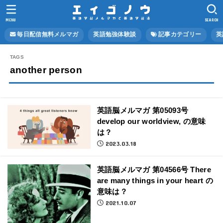
MENU
SEARCH
毎日配信無料メルマガ
英語勉強体験談
記事カテゴリー
英
another person
英語脳メルマガ 第05093号
develop our worldview, の意味
は？
2023.03.18
英語脳メルマガ 第04566号 There
are many things in your heart の
意味は？
2021.10.07