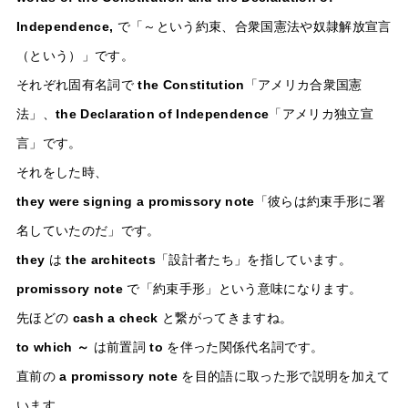
Independence,
で「～という約束、合衆国憲法や奴隷解放宣言
（という）」です。
それぞれ固有名詞で
the Constitution
「アメリカ合衆国憲
法」、
the Declaration of Independence
「アメリカ独立宣
言」です。
それをした時、
they were signing a promissory note
「彼らは約束手形に署
名していたのだ」です。
they
は
the architects
「設計者たち」を指しています。
promissory note
で「約束手形」という意味になります。
先ほどの
cash a check
と繋がってきますね。
to which ～
は前置詞
to
を伴った関係代名詞です。
直前の
a promissory note
を目的語に取った形で説明を加えて
います。