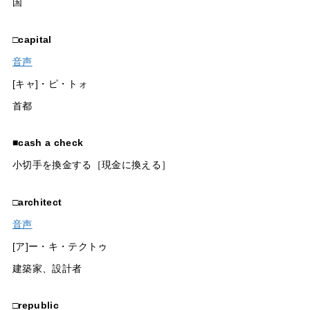
国
□
capital
音声
[キャ]・ピ・トォ
首都
■
cash a check
小切手を換金する［現金に換える］
□
architect
音声
[ア]ー・キ・テクトゥ
建築家、設計者
□
republic