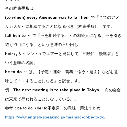
その約束手形は、
(to which) every American was to fall heir.
で「全てのアメ
リカ人が～に相続することになるべき（約束手形）」です。
fall heir to ～
で「～を相続する、～の相続人になる、～を引き
継ぐ羽目になる」という意味の言い回し。
heir
はサイレントh でエアーと発音して「相続に、後継者」と
いう意味の名詞。
be to do ～
は、【予定・運命・義務・命令・意図】などを意
味して「～することになる」と訳せます。
例：
The next meeting is to take place in Tokyo.
「次の会合
は東京で行われることになっている。」
参考：be to do（be+to不定詞）の意味・用法まとめ
https://www.english-speaking.jp/meaning-of-be-to-do/