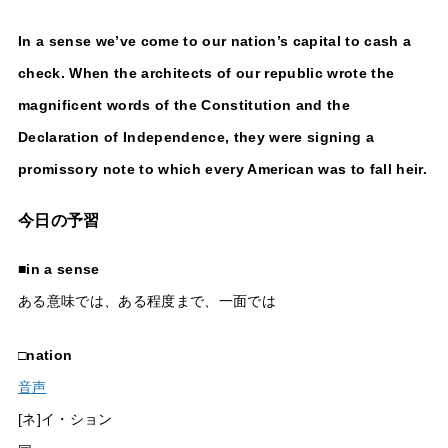
In a sense we’ve come to our nation’s capital to cash a
check. When the architects of our republic wrote the
magnificent words of the Constitution and the
Declaration of Independence, they were signing a
promissory note to which every American was to fall heir.
今日の予習
■
in a sense
ある意味では、ある程度まで、一面では
□
nation
音声
[ネ]イ・ション