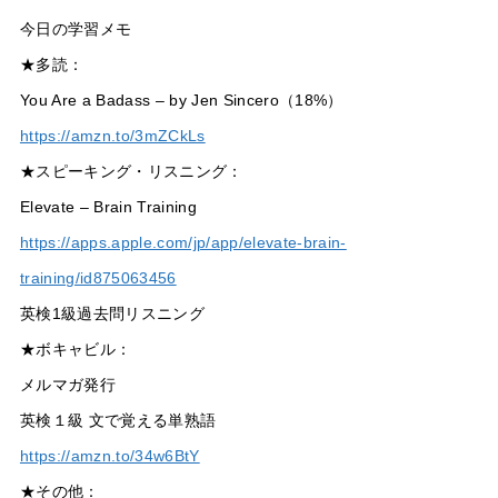
今日の学習メモ
★多読：
You Are a Badass – by Jen Sincero（18%）
https://amzn.to/3mZCkLs
★スピーキング・リスニング：
Elevate – Brain Training
https://apps.apple.com/jp/app/elevate-brain-
training/id875063456
英検1級過去問リスニング
★ボキャビル：
メルマガ発行
英検１級 文で覚える単熟語
https://amzn.to/34w6BtY
★その他：