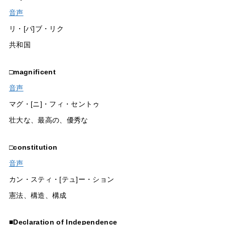
音声
リ・[パ]ブ・リク
共和国
□
magnificent
音声
マグ・[ニ]・フィ・セントゥ
壮大な、最高の、優秀な
□
constitution
音声
カン・スティ・[テュ]ー・ション
憲法、構造、構成
■
Declaration of Independence