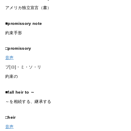
アメリカ独立宣言（書）
■
promissory note
約束手形
□
promissory
音声
プ[ロ]・ミ・ソ・リ
約束の
■
fall heir to ～
～を相続する、継承する
□
heir
音声