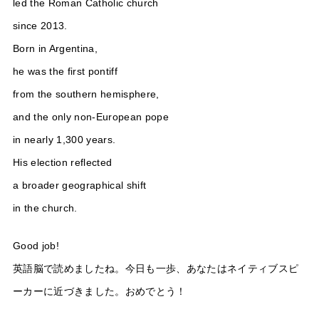
led the Roman Catholic church
since 2013.
Born in Argentina,
he was the first pontiff
from the southern hemisphere,
and the only non-European pope
in nearly 1,300 years.
His election reflected
a broader geographical shift
in the church.
Good job!
英語脳で読めましたね。今日も一歩、あなたはネイティブスピ
ーカーに近づきました。おめでとう！