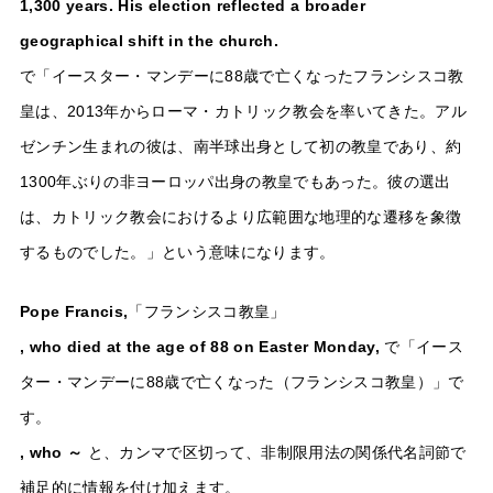
1,300 years. His election reflected a broader
geographical shift in the church.
で「イースター・マンデーに88歳で亡くなったフランシスコ教
皇は、2013年からローマ・カトリック教会を率いてきた。アル
ゼンチン生まれの彼は、南半球出身として初の教皇であり、約
1300年ぶりの非ヨーロッパ出身の教皇でもあった。彼の選出
は、カトリック教会におけるより広範囲な地理的な遷移を象徴
するものでした。」という意味になります。
Pope Francis,
「フランシスコ教皇」
, who died at the age of 88 on Easter Monday,
で「イース
ター・マンデーに88歳で亡くなった（フランシスコ教皇）」で
す。
, who ～
と、カンマで区切って、非制限用法の関係代名詞節で
補足的に情報を付け加えます。