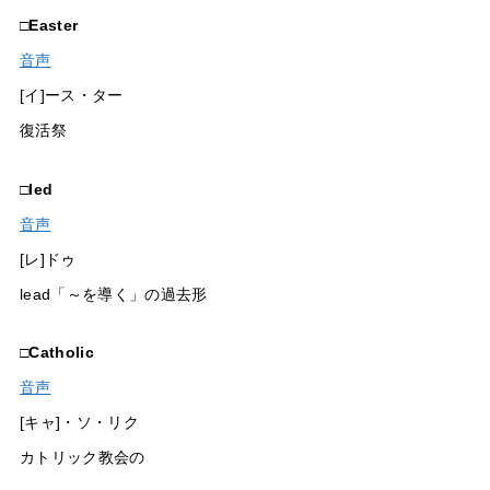
□
Easter
音声
[イ]ース・ター
復活祭
□
led
音声
[レ]ドゥ
lead「～を導く」の過去形
□
Catholic
音声
[キャ]・ソ・リク
カトリック教会の