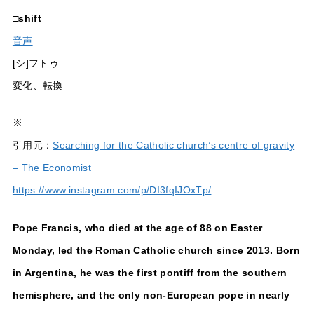
□
shift
音声
[シ]フトゥ
変化、転換
※
引用元：
Searching for the Catholic church’s centre of gravity
– The Economist
https://www.instagram.com/p/DI3fqIJOxTp/
Pope Francis, who died at the age of 88 on Easter
Monday, led the Roman Catholic church since 2013. Born
in Argentina, he was the first pontiff from the southern
hemisphere, and the only non-European pope in nearly