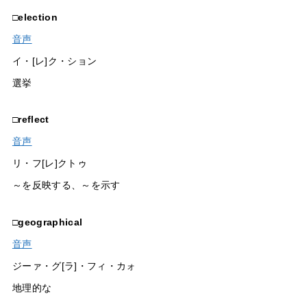
□
election
音声
イ・[レ]ク・ション
選挙
□
reflect
音声
リ・フ[レ]クトゥ
～を反映する、～を示す
□
geographical
音声
ジーァ・グ[ラ]・フィ・カォ
地理的な