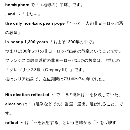
hemisphere
で「（地球の）半球」です。
, and ～
「また～」
the only non-European pope
「たった一人の非ヨーロッパ系
の教皇」
in nearly 1,300 years.
「およそ1300年の中で」
つまり1300年ぶりの非ヨーロッパ出身の教皇ということです。
フランシスコ教皇以前の非ヨーロッパ出身の教皇は、7世紀の
「グレゴリウス3世（Gregory III）」です。
彼はシリア出身で、在位期間は731年〜741年でした。
His election reflected ～
で「彼の選出は～を反映していた」
election
は「（選挙などでの）当選、選出、選ばれること」で
す。
reflect ～
は「～を反射する」という意味から「～を反映す