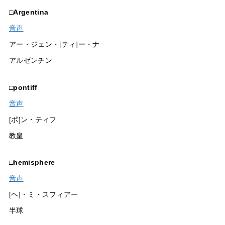
□
Argentina
音声
アー・ジェン・[ティ]ー・ナ
アルゼンチン
□
pontiff
音声
[ポ]ン・ティフ
教皇
□
hemisphere
音声
[ヘ]・ミ・スフィアー
半球