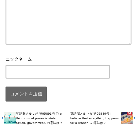
英語脳メルマガ 第05891号 The
英語脳メルマガ 第05889号 I
third form of power is state
believe that everything happens
action, government. の意味は？
for a reason. の意味は？