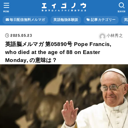
MENU
SEARCH
毎日配信無料メルマガ
英語勉強体験談
記事カテゴリー
英
2025.05.23
小林秀之
英語脳メルマガ 第05890号 Pope Francis,
who died at the age of 88 on Easter
Monday, の意味は？