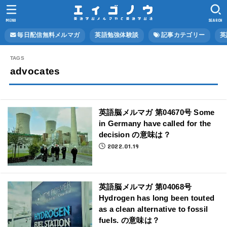
MENU
SEARCH
毎日配信無料メルマガ
英語勉強体験談
記事カテゴリー
英
advocates
英語脳メルマガ 第04670号 Some
in Germany have called for the
decision の意味は？
2022.01.19
英語脳メルマガ 第04068号
Hydrogen has long been touted
as a clean alternative to fossil
fuels. の意味は？