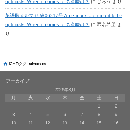
optimists. When it comes to の意味は？
に
じろう
より
英語脳メルマガ 第06317号 Americans are meant to be
optimists. When it comes to の意味は？
に
匿名希望
よ
り
HOME
タグ : advocates
アーカイブ
2026年8月
月
火
水
木
金
土
日
1
2
3
4
5
6
7
8
9
10
11
12
13
14
15
16