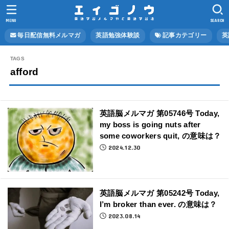
MENU
SEARCH
毎日配信無料メルマガ
英語勉強体験談
記事カテゴリー
英
afford
英語脳メルマガ 第05746号 Today,
my boss is going nuts after
some coworkers quit, の意味は？
2024.12.30
英語脳メルマガ 第05242号 Today,
I’m broker than ever. の意味は？
2023.08.14