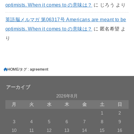
optimists. When it comes to の意味は？
に
じろう
より
英語脳メルマガ 第06317号 Americans are meant to be
optimists. When it comes to の意味は？
に
匿名希望
よ
り
HOME
タグ : agreement
アーカイブ
2026年8月
月
火
水
木
金
土
日
1
2
3
4
5
6
7
8
9
10
11
12
13
14
15
16