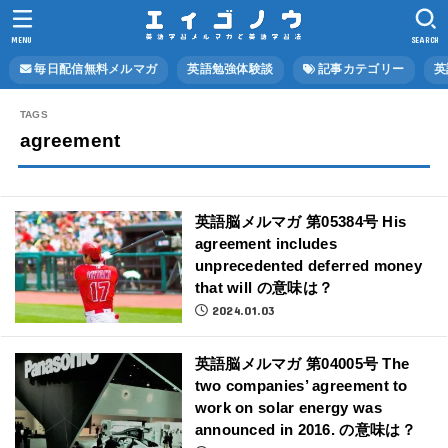
MENU
SEARCH
毎日配信無料メルマガ
英語勉強体験談
記事カテゴリー
英
agreement
英語脳メルマガ 第05384号 His
agreement includes
unprecedented deferred money
that will の意味は？
2024.01.03
英語脳メルマガ 第04005号 The
two companies’ agreement to
work on solar energy was
announced in 2016. の意味は？