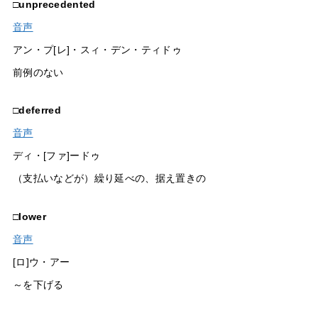
□
unprecedented
音声
アン・プ[レ]・スィ・デン・ティドゥ
前例のない
□
deferred
音声
ディ・[ファ]ードゥ
（支払いなどが）繰り延べの、据え置きの
□
lower
音声
[ロ]ウ・アー
～を下げる