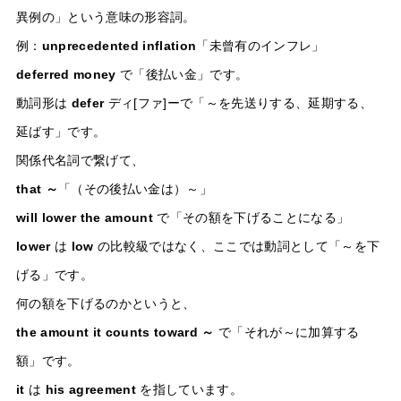
異例の」という意味の形容詞。
例：
unprecedented inflation
「未曾有のインフレ」
deferred money
で「後払い金」です。
動詞形は
defer
ディ[ファ]ーで「～を先送りする、延期する、
延ばす」です。
関係代名詞で繋げて、
that ～
「（その後払い金は）～」
will lower the amount
で「その額を下げることになる」
lower
は
low
の比較級ではなく、ここでは動詞として「～を下
げる」です。
何の額を下げるのかというと、
the amount it counts toward ～
で「それが～に加算する
額」です。
it
は
his agreement
を指しています。