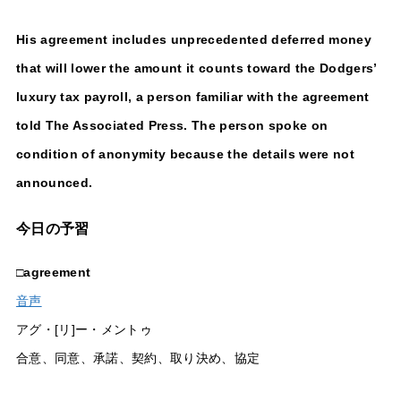
His agreement includes unprecedented deferred money
that will lower the amount it counts toward the Dodgers’
luxury tax payroll, a person familiar with the agreement
told The Associated Press. The person spoke on
condition of anonymity because the details were not
announced.
今日の予習
□
agreement
音声
アグ・[リ]ー・メントゥ
合意、同意、承諾、契約、取り決め、協定