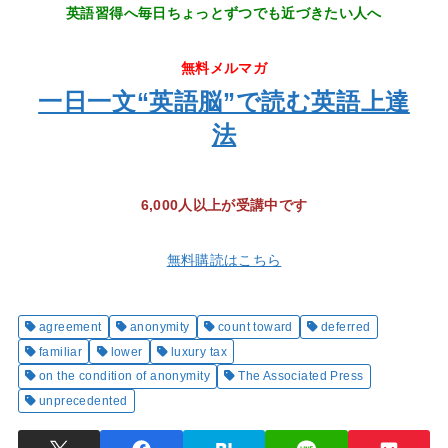
英語習得へ毎日ちょっとずつでも近づきたい人へ
無料メルマガ
一日一文“英語脳”で読む英語上達
法
6,000人以上が受講中です
無料購読はこちら
agreement
anonymity
count toward
deferred
familiar
lower
luxury tax
on the condition of anonymity
The Associated Press
unprecedented