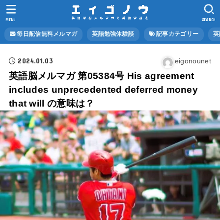
MENU
SEARCH
毎日配信無料メルマガ
英語勉強体験談
記事カテゴリー
英
2024.01.03
eigonounet
英語脳メルマガ 第05384号 His agreement
includes unprecedented deferred money
that will の意味は？