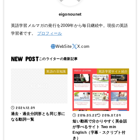
eigonounet
英語学習メルマガの発行を2009年から毎日継続中。現役の英語
学習者です。
プロフィール
NEW POST
英語の豆知識
英語学習サイト紹介
2024.12.09
過去・過去分詞形とも同じ形に
2016.05.22
2016.07.09
なる動詞一覧
短い動画で分かりやすく英会話
が学べるサイト Two min
English（字幕・スクリプト付
き）