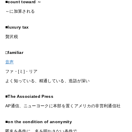
■
count toward ～
～に加算される
■
luxury tax
贅沢税
□
familiar
音声
ファ・[ミ]・リア
よく知っている、精通している、造詣が深い
■
The Associated Press
AP通信、ニューヨークに本部を置くアメリカの非営利通信社
■
on the condition of anonymity
匿名を条件に、名を明かさない条件で