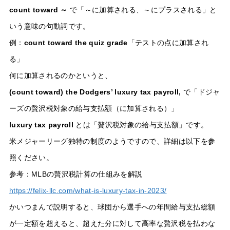
count toward ～
で「～に加算される、～にプラスされる」と
いう意味の句動詞です。
例：
count toward the quiz grade
「テストの点に加算され
る」
何に加算されるのかというと、
(count toward) the Dodgers’ luxury tax payroll,
で「ドジャ
ーズの贅沢税対象の給与支払額（に加算される）」
luxury tax payroll
とは「贅沢税対象の給与支払額」です。
米メジャーリーグ独特の制度のようですので、詳細は以下を参
照ください。
参考：MLBの贅沢税計算の仕組みを解説
https://felix-llc.com/what-is-luxury-tax-in-2023/
かいつまんで説明すると、球団から選手への年間給与支払総額
が一定額を超えると、超えた分に対して高率な贅沢税を払わな