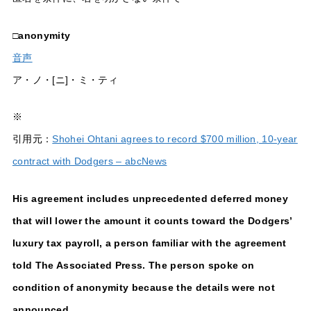
□
anonymity
音声
ア・ノ・[ニ]・ミ・ティ
※
引用元：
Shohei Ohtani agrees to record $700 million, 10-year
contract with Dodgers – abcNews
His agreement includes unprecedented deferred money
that will lower the amount it counts toward the Dodgers’
luxury tax payroll, a person familiar with the agreement
told The Associated Press. The person spoke on
condition of anonymity because the details were not
announced.