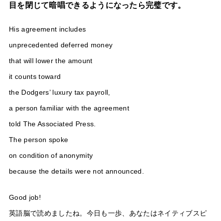
目を閉じて暗唱できるようになったら完璧です。
His agreement includes
unprecedented deferred money
that will lower the amount
it counts toward
the Dodgers’ luxury tax payroll,
a person familiar with the agreement
told The Associated Press.
The person spoke
on condition of anonymity
because the details were not announced.
Good job!
英語脳で読めましたね。今日も一歩、あなたはネイティブスピ