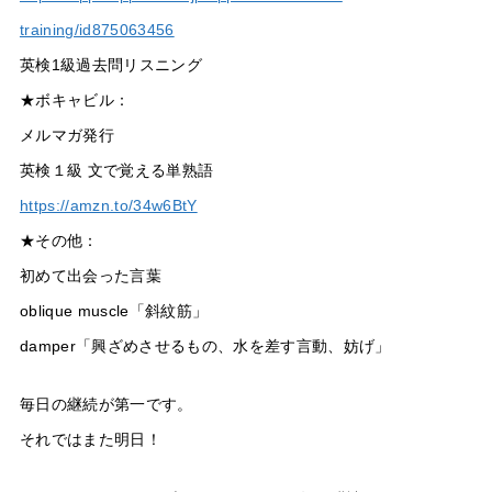
training/id875063456
英検1級過去問リスニング
★ボキャビル：
メルマガ発行
英検１級 文で覚える単熟語
https://amzn.to/34w6BtY
★その他：
初めて出会った言葉
oblique muscle「斜紋筋」
damper「興ざめさせるもの、水を差す言動、妨げ」
毎日の継続が第一です。
それではまた明日！