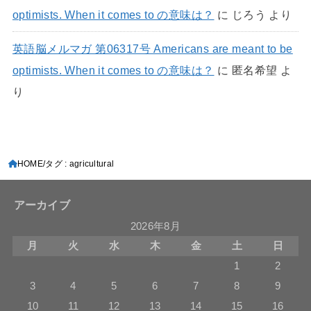
optimists. When it comes to の意味は？
に
じろう
より
英語脳メルマガ 第06317号 Americans are meant to be
optimists. When it comes to の意味は？
に
匿名希望
よ
り
HOME
タグ : agricultural
アーカイブ
2026年8月
月
火
水
木
金
土
日
1
2
3
4
5
6
7
8
9
10
11
12
13
14
15
16