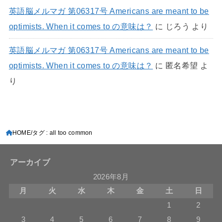
英語脳メルマガ 第06317号 Americans are meant to be
optimists. When it comes to の意味は？
に
じろう
より
英語脳メルマガ 第06317号 Americans are meant to be
optimists. When it comes to の意味は？
に
匿名希望
よ
り
HOME
タグ : all too common
アーカイブ
2026年8月
月
火
水
木
金
土
日
1
2
3
4
5
6
7
8
9