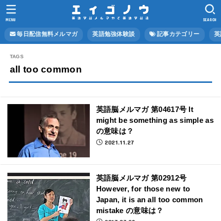
MENU
SEARCH
毎日配信無料メルマガ
英語勉強体験談
記事カテゴリー
英
all too common
英語脳メルマガ 第04617号 It
might be something as simple as
の意味は？
2021.11.27
英語脳メルマガ 第02912号
However, for those new to
Japan, it is an all too common
mistake の意味は？