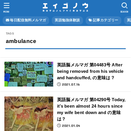
MENU
SEARCH
毎日配信無料メルマガ
英語勉強体験談
記事カテゴリー
英
ambulance
英語脳メルマガ 第04483号 After
being removed from his vehicle
and handcuffed, の意味は？
2021.07.16
英語脳メルマガ 第04290号 Today,
it’s been almost 24 hours since
my wife bent down and の意味
は？
2021.01.04