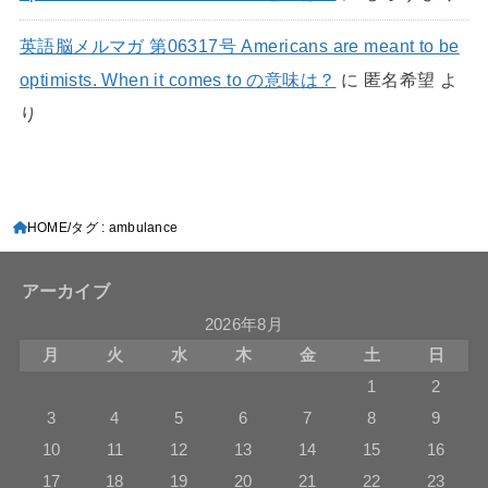
英語脳メルマガ 第06317号 Americans are meant to be
optimists. When it comes to の意味は？
に
匿名希望
よ
り
HOME
タグ : ambulance
アーカイブ
2026年8月
月
火
水
木
金
土
日
1
2
3
4
5
6
7
8
9
10
11
12
13
14
15
16
17
18
19
20
21
22
23